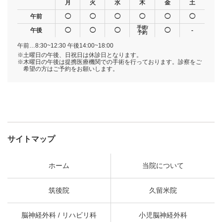
月
火
水
木
金
土
午前
◯
◯
◯
◯
◯
◯
手術/
午後
◯
◯
◯
◯
-
予約
午前…8:30~12:30 午後14:00~18:00
※土曜日の午後、日祝日は休診日となります。
※木曜日の午後は提携医療機関での手術を行っております。診察をご
希望の方はご予約をお願いします。
サイトマップ
ホーム
当院について
筑後院
久留米院
脳神経外科 / リハビリ科
小児脳神経外科