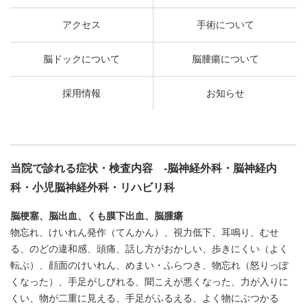
アクセス
手術について
脳ドックについて
脳腫瘍について
採用情報
お知らせ
当院で診れる症状・検査内容 -脳神経外科・脳神経内
科・小児脳神経外科・リハビリ科
脳梗塞、脳出血、くも膜下出血、脳腫瘍
物忘れ、けいれん発作（てんかん）、視力低下、耳鳴り、むせ
る、のどの違和感、頭痛、話し方がおかしい、歩きにくい（よく
転ぶ）、顔面のけいれん、めまい・ふらつき、物忘れ（怒りっぽ
くなった）、手足がしびれる、聞こえが悪くなった、力が入りに
くい、物が二重に見える、手足がふるえる、よく物にぶつかる