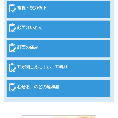
複視・視力低下
顔面けいれん
顔面の痛み
耳が聞こえにくい、耳鳴り
むせる、のどの違和感