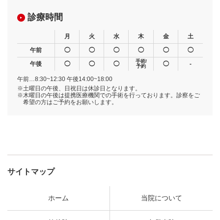
診療時間
月
火
水
木
金
土
午前
◯
◯
◯
◯
◯
◯
手術/
午後
◯
◯
◯
◯
-
予約
午前…8:30~12:30 午後14:00~18:00
※土曜日の午後、日祝日は休診日となります。
※木曜日の午後は提携医療機関での手術を行っております。診察をご
希望の方はご予約をお願いします。
サイトマップ
ホーム
当院について